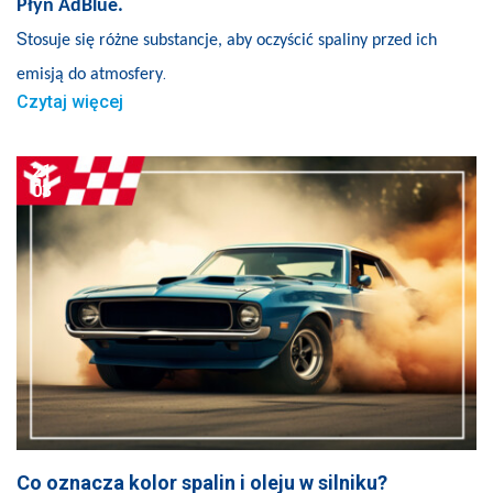
Płyn AdBlue.
S
tosuje się różne substancje, aby oczyścić spaliny przed ich
.
emisją do atmosfery
Czytaj więcej
21
03
Co oznacza kolor spalin i oleju w silniku?