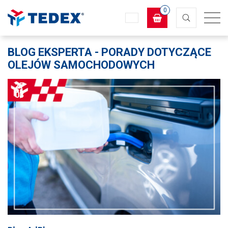
0
Koszyk
BLOG EKSPERTA - PORADY DOTYCZĄCE
OLEJÓW SAMOCHODOWYCH
×
info:
Twój koszyk jest pusty!
27
03