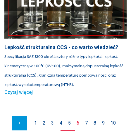
Lepkość strukturalna CCS - co warto wiedzieć?
Specyfikacja SAE J300 określa cztery różne typy lepkości: lepkość
kinematyczną w 100°C (KV100), maksymalną dopuszczalną lepkość
strukturalną (CCS), graniczną temperaturę pompowalności oraz
lepkość wysokotemperaturową (HTHS).
Czytaj więcej
1
2
3
4
5
6
7
8
9
10