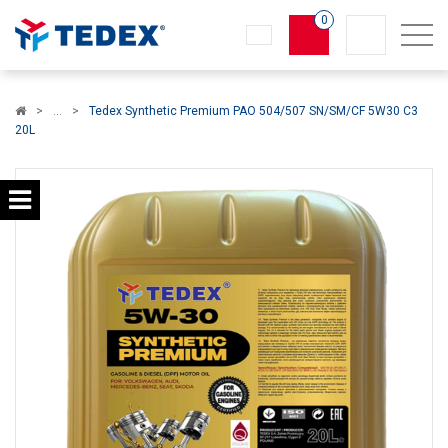
0
Koszyk
Tedex Synthetic Premium PAO 504/507 SN/SM/CF 5W30 C3
20L
×
info:
Twój koszyk jest pusty!