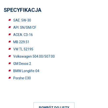
SPECYFIKACJA
SAE: 5W-30
API: SN/SM/CF
ACEA: C3-16
MB 229.51
VW TL 52195
Volkswagen 504.00/507.00
GM Dexos 2
BMW Longlife-04
Porshe C30
POWRÓT DO LISTY