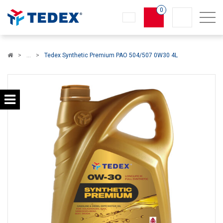
0
Koszyk
Tedex Synthetic Premium PAO 504/507 0W30 4L
×
info:
Twój koszyk jest pusty!