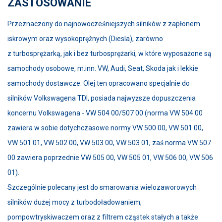
ZASTOSOWANIE
Przeznaczony do najnowocześniejszych silników z zapłonem
iskrowym oraz wysokoprężnych (Diesla), zarówno
z turbosprężarką, jak i bez turbosprężarki, w które wyposażone są
samochody osobowe, m.inn. VW, Audi, Seat, Skoda jak i lekkie
samochody dostawcze. Olej ten opracowano specjalnie do
silników Volkswagena TDI, posiada najwyższe dopuszczenia
koncernu Volkswagena - VW 504 00/507 00 (norma VW 504 00
zawiera w sobie dotychczasowe normy VW 500 00, VW 501 00,
VW 501 01, VW 502 00, VW 503 00, VW 503 01, zaś norma VW 507
00 zawiera poprzednie VW 505 00, VW 505 01, VW 506 00, VW 506
01).
Szczególnie polecany jest do smarowania wielozaworowych
silników dużej mocy z turbodoładowaniem,
pompowtryskiwaczem oraz z filtrem cząstek stałych a także