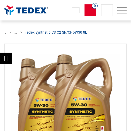
0
Koszyk
Tedex Synthetic C3 C2 SN/CF 5W30 8L
×
info:
Twój koszyk jest pusty!