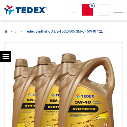
0
Koszyk
Tedex Synthetic A3/B4 502/505 SM/CF 5W40 12L
×
info:
Twój koszyk jest pusty!