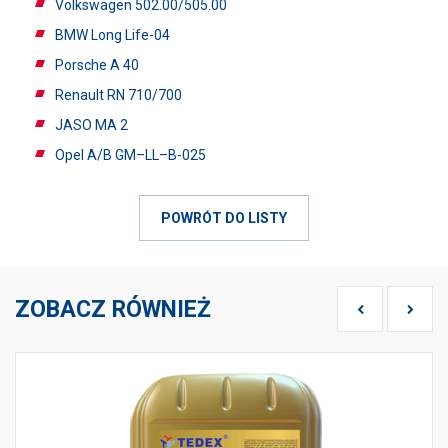
Volkswagen 502.00/505.00
BMW Long Life-04
Porsche A 40
Renault RN 710/700
JASO MA 2
Opel A/B GM–LL–B-025
POWRÓT DO LISTY
ZOBACZ RÓWNIEŻ