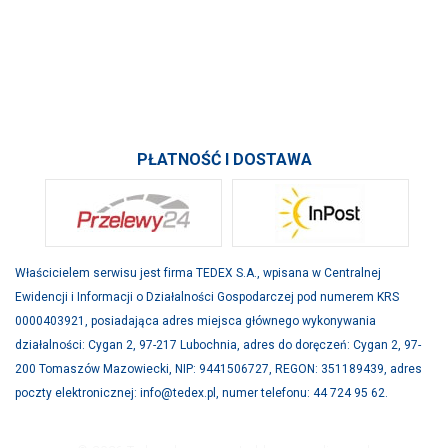
PRODUKTY
INFORMACJE
SKONTAKTUJ SIĘ Z NAMI
PŁATNOŚĆ I DOSTAWA
Właścicielem serwisu jest firma TEDEX S.A., wpisana w Centralnej
Ewidencji i Informacji o Działalności Gospodarczej pod numerem KRS
0000403921, posiadająca adres miejsca głównego wykonywania
działalności: Cygan 2, 97-217 Lubochnia, adres do doręczeń: Cygan 2, 97-
200 Tomaszów Mazowiecki, NIP: 9441506727, REGON: 351189439, adres
poczty elektronicznej: info@tedex.pl, numer telefonu: 44 724 95 62.