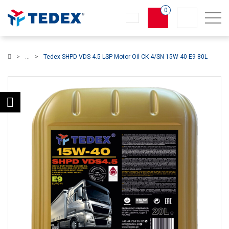
0
Koszyk
Tedex SHPD VDS 4.5 LSP Motor Oil CK-4/SN 15W-40 E9 80L
×
info:
Twój koszyk jest pusty!