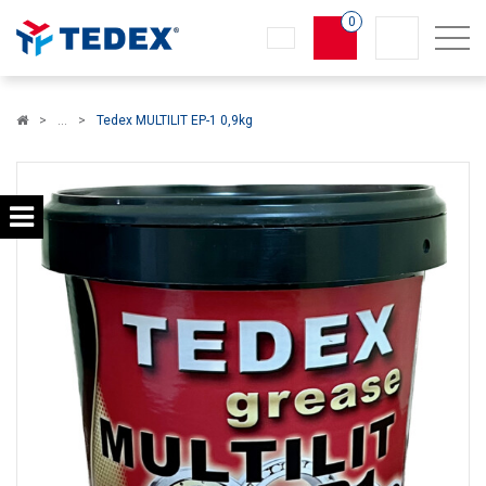
0
Koszyk
Tedex MULTILIT EP-1 0,9kg
×
info:
Twój koszyk jest pusty!