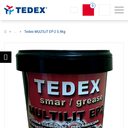
0
Koszyk
Tedex MULTILIT EP-2 0,9kg
×
info:
Twój koszyk jest pusty!