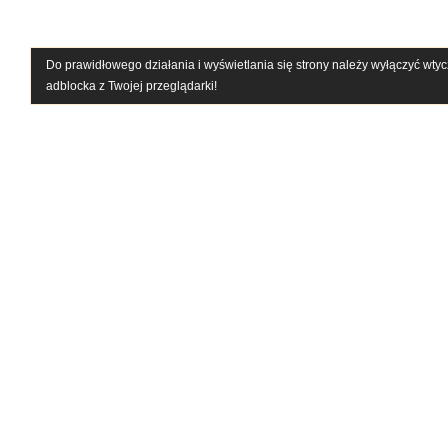
Do prawidłowego działania i wyświetlania się strony należy wyłączyć wty
adblocka z Twojej przeglądarki!
PRODUKTY
IN
Motoryzacja
Rekl
Maszyny budowlane
Poli
Maszyny rolnicze, ogrodnicze i leśne
Regu
Produkty dla przemysłu
Płyny do dezynfekcji