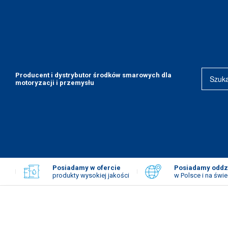
Producent i dystrybutor środków smarowych dla
motoryzacji i przemysłu
Strona
Oferta
PRODUKTY
główna
80L
Motoryzacja
Posiadamy w ofercie
Posiadamy oddz
produkty wysokiej jakości
w Polsce i na świe
Maszyny budowlane
Maszyny rolnicze