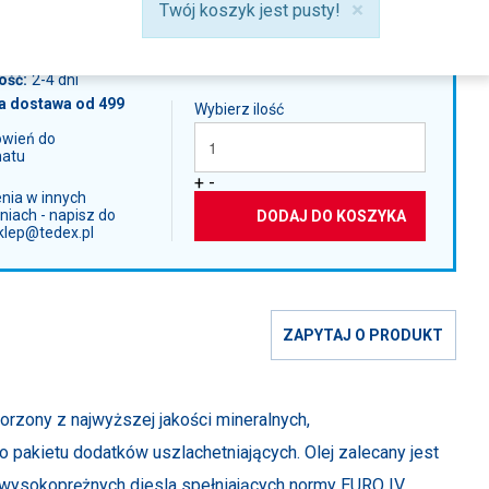
06,40
zł
×
info:
Twój koszyk jest pusty!
ość:
2-4 dni
 dostawa od 499
Wybierz ilość
ówień do
atu
+
-
ia w innych
iach - napisz do
DODAJ DO KOSZYKA
sklep@tedex.pl
ZAPYTAJ O PRODUKT
rzony z najwyższej jakości mineralnych,
 pakietu dodatków uszlachetniających. Olej zalecany jest
ysokoprężnych diesla spełniających normy EURO IV