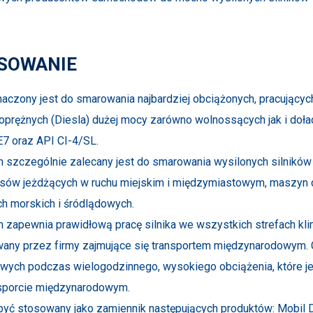
SOWANIE
aczony jest do smarowania najbardziej obciążonych, pracujący
prężnych (Diesla) dużej mocy zarówno wolnossących jak i doład
7 oraz API CI-4/SL.
en szczególnie zalecany jest do smarowania wysilonych silnik
sów jeżdżących w ruchu miejskim i międzymiastowym, maszyn 
ch morskich i śródlądowych.
en zapewnia prawidłową pracę silnika we wszystkich strefach k
any przez firmy zajmujące się transportem międzynarodowym. C
wych podczas wielogodzinnego, wysokiego obciążenia, które je
sporcie międzynarodowym.
yć stosowany jako zamiennik następujących produktów: Mobil D