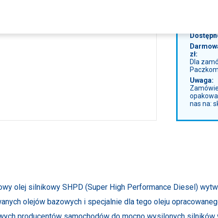
1 3
Dostępn
Darmowa
zł:
Dla zam
Paczkom
Uwaga:
Zamówien
opakowan
nas na: 
wy olej silnikowy SHPD (Super High Performance Diesel) wytwo
anych olejów bazowych i specjalnie dla tego oleju opracowanego
wych producentów samochodów do mocno wysilonych silników w