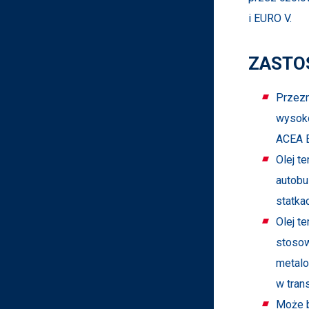
i EURO V.
ZASTO
Przezn
wysoko
ACEA E
Olej t
autobu
statka
Olej t
stosow
metalo
w tran
Może b