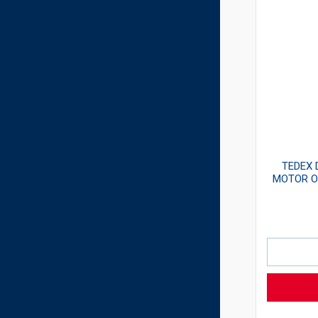
TEDEX 
4
TEDEX MULTIRUN (VDS3) MOTOR OIL CI-
MOTOR OI
4/SL 10W-40 5L
95,20
zł
ZOBACZ WIĘCEJ
DO KOSZYKA