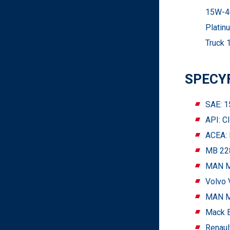
15W-40
Platin
Truck 
SPECY
SAE: 
API: C
ACEA: 
MB 228
MAN M
Volvo 
MAN M
Mack 
Renaul