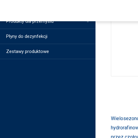
Maszyny ogrodnicze i leśne
Produkty dla przemysłu
Płyny do dezynfekcji
Zestawy produktowe
Wielosezono
hydrorafinow
przez czoło