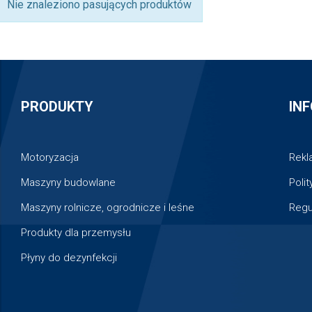
Nie znaleziono pasujących produktów
PRODUKTY
IN
Motoryzacja
Rekl
Maszyny budowlane
Poli
Maszyny rolnicze, ogrodnicze i leśne
Regu
Produkty dla przemysłu
Płyny do dezynfekcji