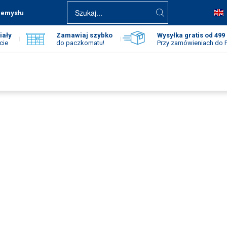
zemysłu
iały
Zamawiaj szybko
Wysyłka gratis od 499 
cie
do paczkomatu!
Przy zamówieniach do
Adres e-mail
*
Hasło
*
Nie pamiętasz hasła?
Zmień hasło.
ZALOGUJ SIĘ
ZAREJESTRUJ SIĘ