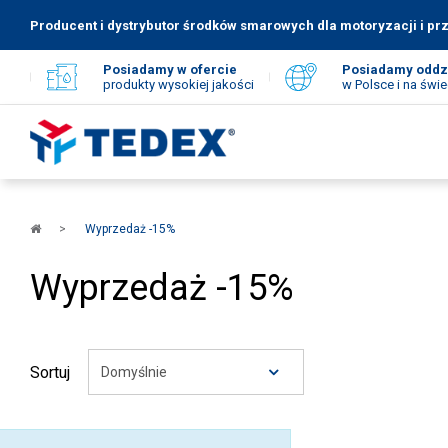
Producent i dystrybutor środków smarowych dla motoryzacji i pr
Posiadamy w ofercie
Posiadamy oddz
produkty wysokiej jakości
w Polsce i na świe
Strona
Wyprzedaż -15%
główna
Wyprzedaż -15%
Sortuj
Domyślnie