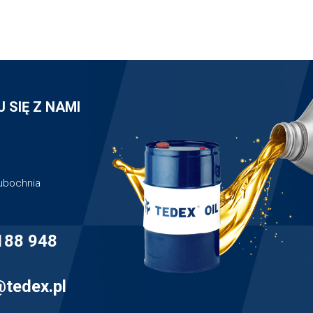
 SIĘ Z NAMI
Lubochnia
188 948
@tedex.pl