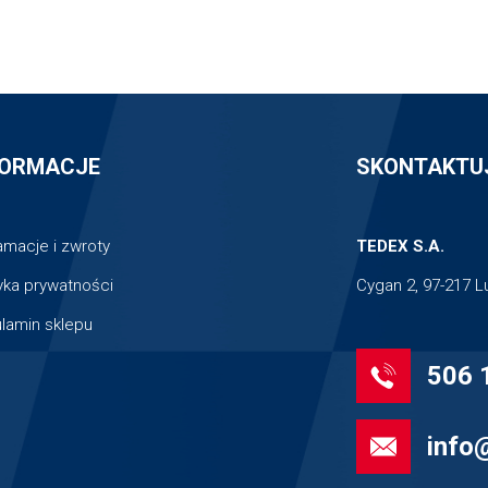
FORMACJE
SKONTAKTUJ
amacje i zwroty
TEDEX S.A.
tyka prywatności
Cygan 2, 97-217 
lamin sklepu
506 
info