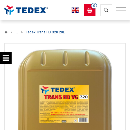
0
Koszyk
Tedex Trans HD 320 20L
×
info:
Twój koszyk jest pusty!