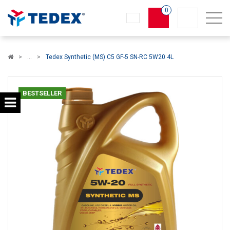
0
Koszyk
Tedex Synthetic (MS) C5 GF-5 SN-RC 5W20 4L
×
info:
Twój koszyk jest pusty!
BESTSELLER