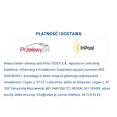
INFORMACJE
SKONTAKTUJ SIĘ Z NAMI
PŁATNOŚĆ I DOSTAWA
Właścicielem serwisu jest firma TEDEX S.A., wpisana w Centralnej
Ewidencji i Informacji o Działalności Gospodarczej pod numerem KRS
0000403921, posiadająca adres miejsca głównego wykonywania
działalności: Cygan 2, 97-217 Lubochnia, adres do doręczeń: Cygan 2, 97-
200 Tomaszów Mazowiecki, NIP: 9441506727, REGON: 351189439, adres
poczty elektronicznej: info@tedex.pl, numer telefonu: 44 724 95 62.
© 2026 Tedex.pl
created by
undicom.pl