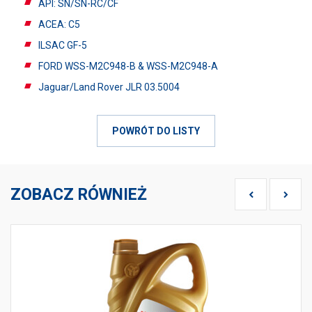
API: SN/SN-RC/CF
ACEA: C5
ILSAC GF-5
FORD WSS-M2C948-B & WSS-M2C948-A
Jaguar/Land Rover JLR 03.5004
POWRÓT DO LISTY
ZOBACZ RÓWNIEŻ