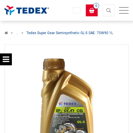
0
Koszyk
Tedex Super Gear Semisynthetic GL-5 SAE: 75W90 1L
×
info:
Twój koszyk jest pusty!