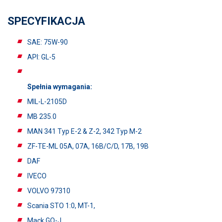
SPECYFIKACJA
SAE: 75W-90
API: GL-5
Spełnia wymagania:
MIL-L-2105D
MB 235.0
MAN 341 Typ E-2 & Z-2, 342 Typ M-2
ZF-TE-ML 05A, 07A, 16B/C/D, 17B, 19B
DAF
IVECO
VOLVO 97310
Scania STO 1:0, MT-1,
Mack GO-J