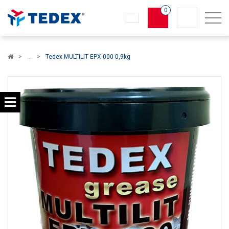
0
Koszyk
Tedex MULTILIT EPX-000 0,9kg
×
info:
Twój koszyk jest pusty!