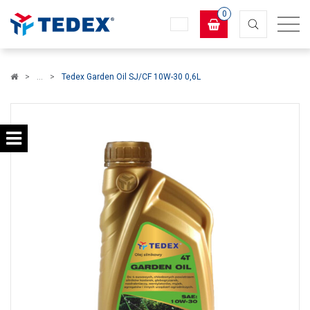
0
Koszyk
Tedex Garden Oil SJ/CF 10W-30 0,6L
×
info:
Twój koszyk jest pusty!