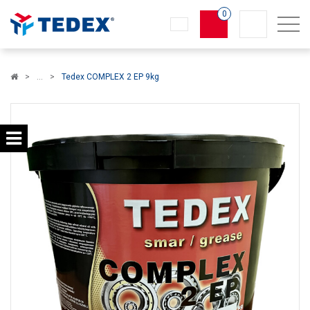
0
Koszyk
Tedex COMPLEX 2 EP 9kg
×
info:
Twój koszyk jest pusty!