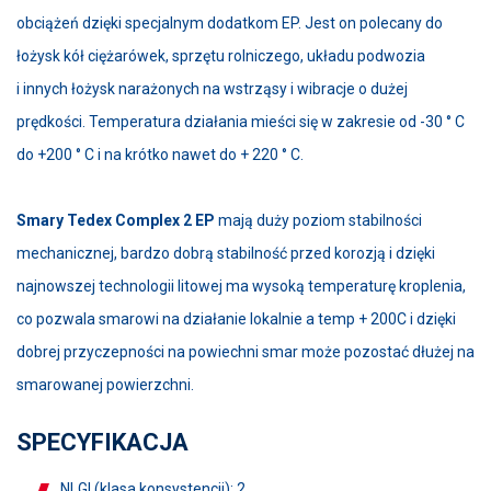
obciążeń dzięki specjalnym dodatkom EP. Jest on polecany do
łożysk kół ciężarówek, sprzętu rolniczego, układu podwozia
i innych łożysk narażonych na wstrząsy i wibracje o dużej
prędkości. Temperatura działania mieści się w zakresie od -30 ° C
do +200 ° C i na krótko nawet do + 220 ° C.
Smary Tedex Complex 2 EP
mają duży poziom stabilności
mechanicznej, bardzo dobrą stabilność przed korozją i dzięki
najnowszej technologii litowej ma wysoką temperaturę kroplenia,
co pozwala smarowi na działanie lokalnie a temp + 200C i dzięki
dobrej przyczepności na powiechni smar może pozostać dłużej na
smarowanej powierzchni.
SPECYFIKACJA
NLGI (klasa konsystencji): 2