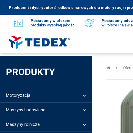
Producent i dystrybutor środków smarowych dla motoryzacji i pr
Posiadamy w ofercie
Posiadamy oddz
produkty wysokiej jakości
w Polsce i na świe
Strona
Ofert
PRODUKTY
główna
Motoryzacja
Maszyny budowlane
Maszyny rolnicze