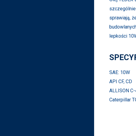
szczególnie
sprawiają, 
budowlanych 
lepkości 10
SPECY
SAE: 10W
API CF, CD
ALLISON C-
Caterpillar 