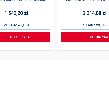
1 543,20
zł
2 314,80
zł
ZOBACZ WIĘCEJ
ZOBACZ WIĘCEJ
DO KOSZYKA
DO KOSZYKA
FORMACJE
SKONTAKTUJ
amacje i zwroty
TEDEX S.A.
tyka prywatności
Cygan 2, 97-217 