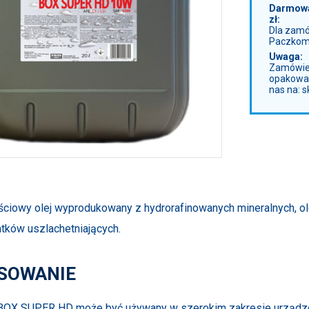
Darmowa
zł:
Dla zam
Paczkom
Uwaga:
Zamówien
opakowan
nas na: 
ciowy olej wyprodukowany z hydrorafinowanych mineralnych,
tków uszlachetniających.
SOWANIE
BOX SUPER HD może być używany w szerokim zakresie urządze