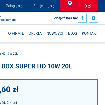
0
0
zł
Zaloguj się
Zarejestruj się
Koszyk
zł
Znajdź nas na:
 Paczkomatu
×
O FIRMIE
OFERTA
NOWOŚCI
BLOG
KONTAKT
info:
Twój koszyk jest pusty!
Koszyk
er HD 10W 20L
 BOX SUPER HD 10W 20L
×
info:
Twój koszyk jest pusty!
,60
zł
ość:
2-4 dni