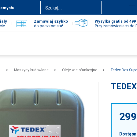
zemysłu
iały
Zamawiaj szybko
Wysyłka gratis od 499 
cie
do paczkomatu!
Przy zamówieniach do
Adres e-mail
*
Hasło
*
a
Maszyny budowlane
Oleje wielofunkcyjne
Tedex Box Sup
TEDEX
Nie pamiętasz hasła?
Zmień hasło.
ZALOGUJ SIĘ
299
ZAREJESTRUJ SIĘ
Dostępn