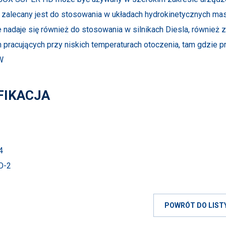
 zalecany jest do stosowania w układach hydrokinetycznych ma
że nadaje się również do stosowania w silnikach Diesla, równi
pracujących przy niskich temperaturach otoczenia, tam gdzie pro
W
FIKACJA
4
TO-2
POWRÓT DO LIST