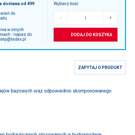
 dostawa od 499
Wybierz ilość
ówień do
-
+
atu
ia w innych
iach - napisz do
DODAJ DO KOSZYKA
sklep@tedex.pl
ZAPYTAJ O PRODUKT
 olejów bazowych oraz odpowiednio skomponowanego
ń hydraulicznych stosowanych w budownictwie,