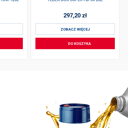
297,20
zł
ZOBACZ WIĘCEJ
DO KOSZYKA
 SIĘ Z NAMI
Lubochnia