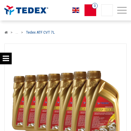
0
Koszyk
Tedex ATF CVT 7L
×
info:
Twój koszyk jest pusty!