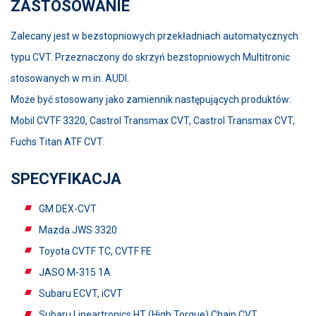
ZASTOSOWANIE
Zalecany jest w bezstopniowych przekładniach automatycznych
typu CVT. Przeznaczony do skrzyń bezstopniowych Multitronic
stosowanych w m.in. AUDI.
Może być stosowany jako zamiennik następujących produktów:
Mobil CVTF 3320, Castrol Transmax CVT, Castrol Transmax CVT,
Fuchs Titan ATF CVT.
SPECYFIKACJA
GM DEX-CVT
Mazda JWS 3320
Toyota CVTF TC, CVTF FE
JASO M-315 1A
Subaru ECVT, iCVT
Subaru Lineartronics HT (High Torque) Chain CVT