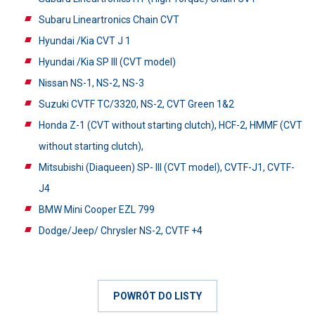
Subaru Lineartronics Chain CVT
Hyundai /Kia CVT J 1
Hyundai /Kia SP III (CVT model)
Nissan NS-1, NS-2, NS-3
Suzuki CVTF TC/3320, NS-2, CVT Green 1&2
Honda Z-1 (CVT without starting clutch), HCF-2, HMMF (CVT
without starting clutch),
Mitsubishi (Diaqueen) SP- III (CVT model), CVTF-J1, CVTF-
J4
BMW Mini Cooper EZL 799
Dodge/Jeep/ Chrysler NS-2, CVTF +4
POWRÓT DO LISTY